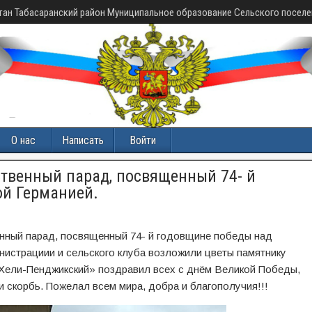
тан Табасаранский район Муниципальное образование Сельского поселе
О нас
Написать
Войти
ственный парад, посвященный 74- й
й Германией.
венный парад, посвященный 74- й годовщине победы над
нистрациии и сельского клуба возложили цветы памятнику
Хели-Пенджикский» поздравил всех с днём Великой Победы,
 и скорбь. Пожелал всем мира, добра и благополучия!!!