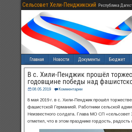
Сельсовет Хели-Пенджикский
Республика Дагес
Главная
Новости
Документы
Бюджет
В с. Хили-Пенджик прошёл торже
годовщине победы над фашистско
08.05.2019
Комментарии
8 мая 2019 г. в с. Хили-Пенджик прошёл торжест
фашистской Германией. Работники сельской адми
Неизвестного солдата. Глава МО СП «сельсовет 
отметил, что в этом празднике гордость, радость