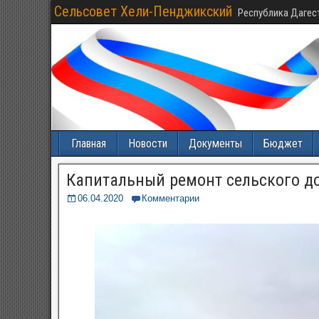
Сельсовет Хели-Пенджикский
Республика Дагес
Главная
Новости
Документы
Бюджет
Капитальный ремонт сельского д
06.04.2020
Комментарии