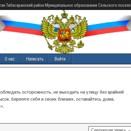
тан Табасаранский район Муниципальное образование Сельского поселе
О нас
Написать
Войти
облюдать осторожность, не выходить на улицу без крайней
ок. Берегите себя и своих близких, оставайтесь дома.
».
Следующая запись →