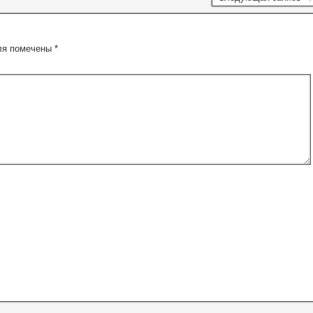
ля помечены
*